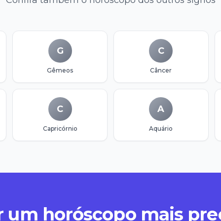
Confira também o horóscopo dos outros signos
G
C
Gêmeos
Câncer
C
A
Capricórnio
Aquário
 um horóscopo mais pre