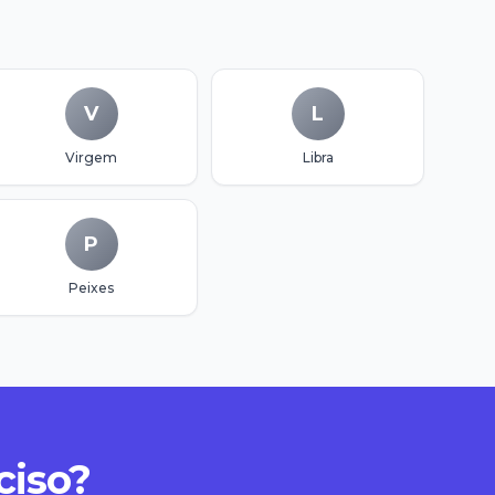
V
L
Virgem
Libra
P
Peixes
ciso?