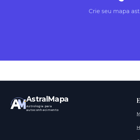
Crie seu mapa ast
AstralMapa
E
Astrologia para
autoconhecimento
M
H