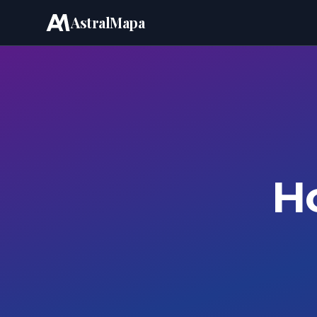
AstralMapa
Pular para o conteúdo
H