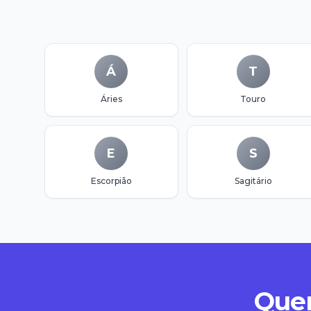
Á
T
Áries
Touro
E
S
Escorpião
Sagitário
Quer