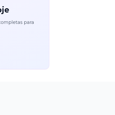
oje
 completas para