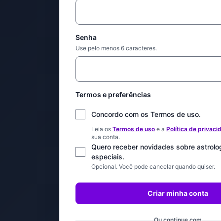
Senha
Use pelo menos 6 caracteres.
Termos e preferências
Concordo com os Termos de uso.
Leia os
Termos de uso
e a
Política de privaci
sua conta.
Quero receber novidades sobre astrolog
especiais.
Opcional. Você pode cancelar quando quiser.
Criar minha conta
Ou continue com