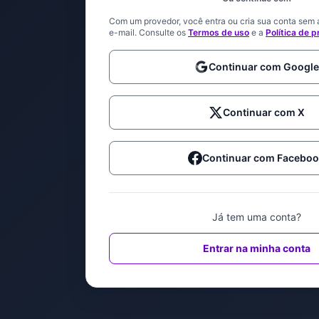
Com um provedor, você entra ou cria sua conta sem 
e-mail. Consulte os
Termos de uso
e a
Política de 
Continuar com Google
Continuar com X
Continuar com Facebo
Já tem uma conta?
Entrar na minha conta