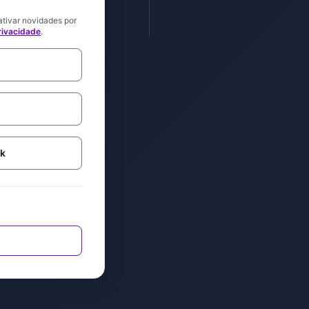
ativar novidades por
privacidade
.
ok