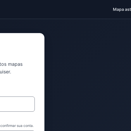
Mapa ast
ntos mapas
iser.
confirmar sua conta.